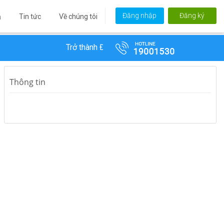
Đăng nhập
Đăng ký
Tin tức
Về chúng tôi
ủ
Trở thành Đại lý VTC 365 để hưởng chiết khấu bán
Thông tin