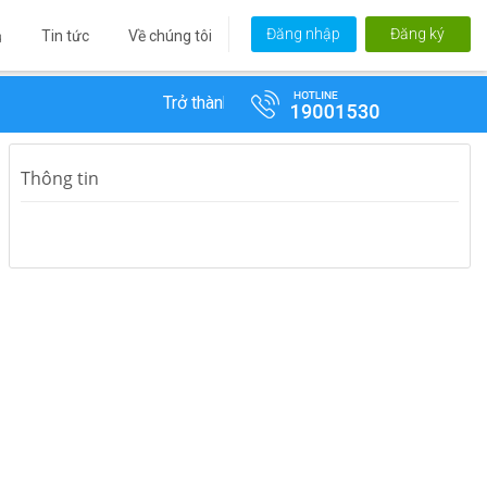
Đăng nhập
Đăng ký
Tin tức
Về chúng tôi
ủ
Trở thành Đại lý VTC 365 để hưởng chiết khấu 
Thông tin