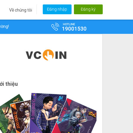
Đăng nhập
Đăng ký
Về chúng tôi
!
ới thiệu