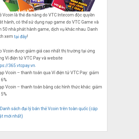
ẻ Vcoin là thẻ đa năng do VTC Intecom độc quyền
át hành, có thể sử dụng nạp game do VTC Game và
n 50 nhà phát hành game, dịch vụ khác nhau. Danh
ch xem
!
tại đây
 Vcoin được giảm giá cao nhất thị trường tại ứng
ng Ví điện tử VTC Pay và website
.
ps://365.vtcpay.vn
ạp Vcoin – thanh toán qua Ví điện tử VTC Pay: giảm
á 6%
ạp Vcoin – thanh toán bằng các hình thức khác: giảm
á 5%
Danh sách đại lý bán thẻ Vcoin trên toàn quốc (cập
ật mới nhất)