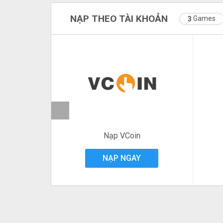
NẠP THEO TÀI KHOẢN
Games
3
prev
Nạp VCoin
NẠP NGAY