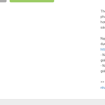
Th
ph
hơ
sá
Nạp
dụ
htt
- N
gi
- N
gi
>>
nh