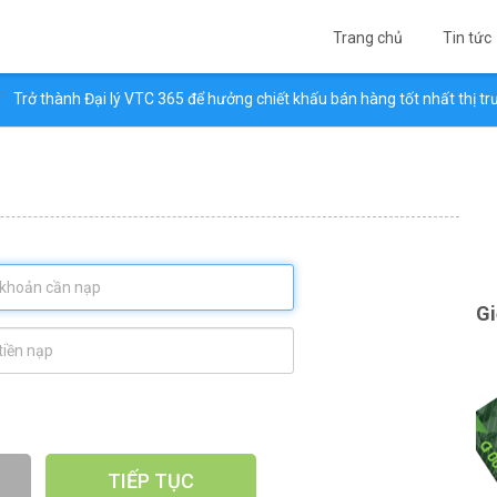
Tin tức
Trang chủ
rở thành Đại lý VTC 365 để hưởng chiết khấu bán hàng tốt nhất thị trường
Gi
TIẾP TỤC