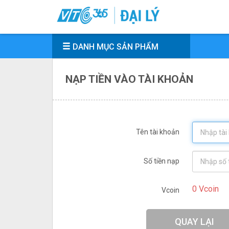
T
DANH MỤC SẢN PHẨM
NẠP TIỀN VÀO TÀI KHOẢN
Tên tài khoản
Số tiền nạp
0 Vcoin
Vcoin
QUAY LẠI