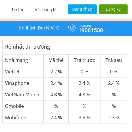
Đăng nhập
Đăng ký
Tin tức
Về chúng tôi
ủ
Trở thành Đại lý VTC 365 để hưởng chiết khấu bán hàng tốt 
Rẻ nhất thị trường
Nhà mạng
Mã thẻ
Trả trước
Trả sau
Viettel
2.2 %
0 %
0 %
Vinaphone
2.4 %
2.4 %
2.4 %
VietNam Mobile
4.8 %
4.8 %
%
Gmobile
%
%
%
Mobifone
2.4 %
3.5 %
2.3 %