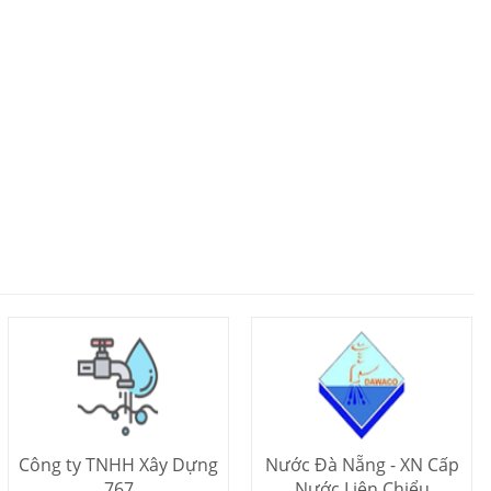
Công ty TNHH Xây Dựng
Nước Đà Nẵng - XN Cấp
767
Nước Liên Chiểu